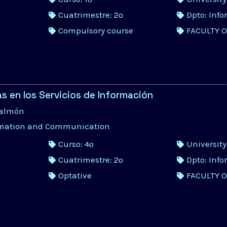
Cuatrimestre: 2º
Dpto: Inf
Compulsory course
FACULTY 
s en los Servicios de Información
Salmón
rmation and Communication
Curso: 4º
Universit
Cuatrimestre: 2º
Dpto: Inf
Optative
FACULTY 