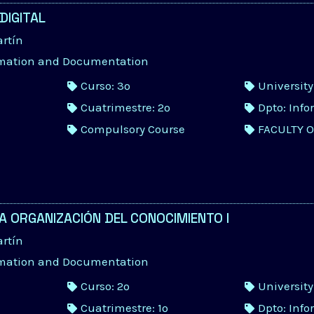
DIGITAL
artín
rmation and Documentation
Curso: 3º
Universit
Cuatrimestre: 2º
Dpto: Inf
Compulsory Course
FACULTY 
A ORGANIZACIÓN DEL CONOCIMIENTO I
artín
rmation and Documentation
Curso: 2º
Universit
Cuatrimestre: 1º
Dpto: Inf