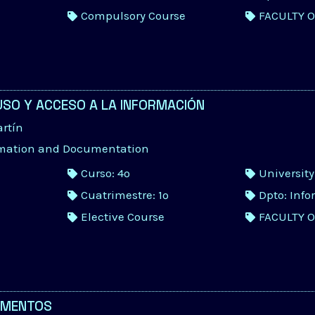
Compulsory Course
FACULTY 
USO Y ACCESO A LA INFORMACIÓN
artín
rmation and Documentation
Curso: 4º
Universit
Cuatrimestre: 1º
Dpto: Inf
Elective Course
FACULTY 
UMENTOS