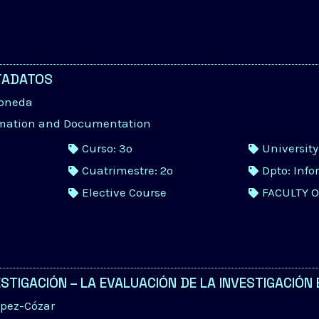
TADATOS
Moneda
rmation and Documentation
Curso: 3º
Universit
Cuatrimestre: 2º
Dpto: Inf
Elective Course
FACULTY 
STIGACIÓN – LA EVALUACIÓN DE LA INVESTIGACIÓ
ópez-Cózar