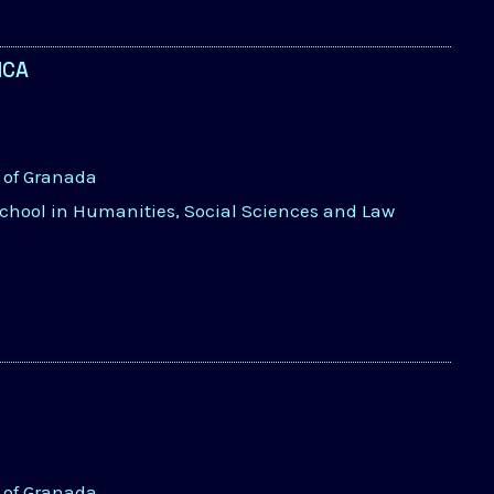
ICA
y of Granada
School in Humanities, Social Sciences and Law
y of Granada