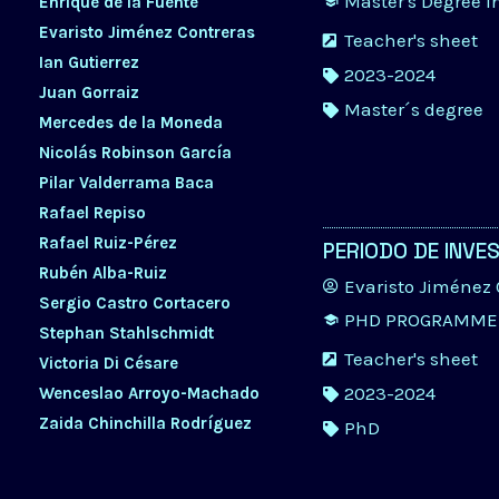
Master's Degree 
Enrique de la Fuente
Evaristo Jiménez Contreras
Teacher's sheet
Ian Gutierrez
2023-2024
Juan Gorraiz
Master´s degree
Mercedes de la Moneda
Nicolás Robinson García
Pilar Valderrama Baca
Rafael Repiso
Rafael Ruiz-Pérez
PERIODO DE INVES
Rubén Alba-Ruiz
Evaristo Jiménez 
Sergio Castro Cortacero
PHD PROGRAMME 
Stephan Stahlschmidt
Teacher's sheet
Victoria Di Césare
2023-2024
Wenceslao Arroyo-Machado
Zaida Chinchilla Rodríguez
PhD